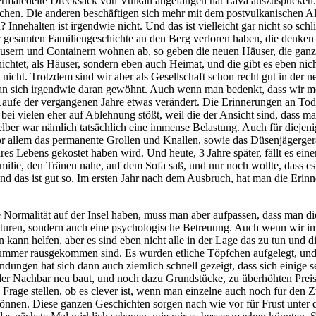
 vermaledeite Drecksack von Vulkan angefangen hat Lava auszuspucken. 
fmachen. Die anderen beschäftigen sich mehr mit dem postvulkanischen A
nehalten ist irgendwie nicht. Und das ist vielleicht gar nicht so schli
 der gesamten Familiengeschichte an den Berg verloren haben, die denken
ern und Containern wohnen ab, so geben die neuen Häuser, die ganz vi
ichtet, als Häuser, sondern eben auch Heimat, und die gibt es eben ni
icht. Trotzdem sind wir aber als Gesellschaft schon recht gut in der
an sich irgendwie daran gewöhnt. Auch wenn man bedenkt, dass wir meh
aufe der vergangenen Jahre etwas verändert. Die Erinnerungen an Todo
i vielen eher auf Ablehnung stößt, weil die der Ansicht sind, dass ma
lber war nämlich tatsächlich eine immense Belastung. Auch für diejeni
or allem das permanente Grollen und Knallen, sowie das Düsenjägerge
es Lebens gekostet haben wird. Und heute, 3 Jahre später, fällt es ei
lie, den Tränen nahe, auf dem Sofa saß, und nur noch wollte, dass es e
Und das ist gut so. Im ersten Jahr nach dem Ausbruch, hat man die Eri
 Normalität auf der Insel haben, muss man aber aufpassen, dass man die
uren, sondern auch eine psychologische Betreuung. Auch wenn wir im 
ten kann helfen, aber es sind eben nicht alle in der Lage das zu tun un
r Nummer rausgekommen sind. Es wurden etliche Töpfchen aufgelegt, und 
ungen hat sich dann auch ziemlich schnell gezeigt, dass sich einige se
der Nachbar neu baut, und noch dazu Grundstücke, zu überhöhten Preise
e Frage stellen, ob es clever ist, wenn man einzelne auch noch für den 
önnen. Diese ganzen Geschichten sorgen nach wie vor für Frust unter d