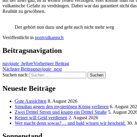
auf der Insel gab, ist in weiten Teilen verflogen. Hier könnte man f
vulkanische Gefahr zu verdrängen. Dabei war das garantiert nicht das
Realität zu gewöhnen.
Der gehört nun dazu und geht auch nicht mehr weg
Veröffentlicht in
postvulkanisch
Beitragsnavigation
navigate_before
Vorheriger Beitrag
Nächster Beitrag
navigate_next
Suchen nach:
Neueste Beiträge
Gute Aussichten
8. August 2026
Simultan gegen den mysteriösen König verlieren
6. August 20
Zwei Drittel Strom und knapp ein Drittel Straße
5. August 202
Keiner will Geld verdienen
2. August 2026
Wer macht denn sowas?… und bald wissen wir bescheid.
30. J
Sonnenstand