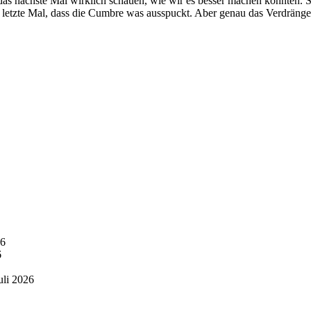
ür das nächste Mal wirklich schauen, wie wir es besser machen könnten.
 letzte Mal, dass die Cumbre was ausspuckt. Aber genau das Verdrängen 
26
6
uli 2026