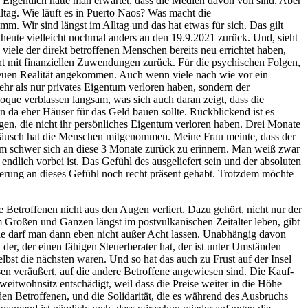
Eigentlich hätte man erwartet, dass die Medien davon voll sind. Aber
lltag. Wie läuft es in Puerto Naos? Was macht die
mm. Wir sind längst im Alltag und das hat etwas für sich. Das gilt
 heute vielleicht nochmal anders an den 19.9.2021 zurück. Und, sieht
ele der direkt betroffenen Menschen bereits neu errichtet haben,
cht mit finanziellen Zuwendungen zurück. Für die psychischen Folgen,
 neuen Realität angekommen. Auch wenn viele nach wie vor ein
r als nur privates Eigentum verloren haben, sondern der
que verblassen langsam, was sich auch daran zeigt, dass die
n da eher Häuser für das Geld bauen sollte. Rückblickend ist es
gen, die nicht ihr persönliches Eigentum verloren haben. Drei Monate
räusch hat die Menschen mitgenommen. Meine Frau meinte, dass der
nem schwer sich an diese 3 Monate zurück zu erinnern. Man weiß zwar
ndlich vorbei ist. Das Gefühl des ausgeliefert sein und der absoluten
nnerung an dieses Gefühl noch recht präsent gehabt. Trotzdem möchte
 Betroffenen nicht aus den Augen verliert. Dazu gehört, nicht nur der
Großen und Ganzen längst im postvulkanischen Zeitalter leben, gibt
d die darf man dann eben nicht außer Acht lassen. Unabhängig davon
der, der einen fähigen Steuerberater hat, der ist unter Umständen
lbst die nächsten waren. Und so hat das auch zu Frust auf der Insel
n veräußert, auf die andere Betroffene angewiesen sind. Die Kauf-
Zweitwohnsitz entschädigt, weil dass die Preise weiter in die Höhe
en Betroffenen, und die Solidarität, die es während des Ausbruchs