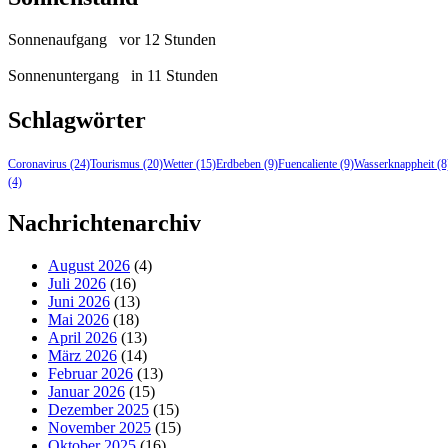
Sonnenaufgang
vor 12 Stunden
Sonnenuntergang
in 11 Stunden
Schlagwörter
Coronavirus
(24)
Tourismus
(20)
Wetter
(15)
Erdbeben
(9)
Fuencaliente
(9)
Wasserknappheit
(8
(4)
Nachrichtenarchiv
August 2026
(4)
Juli 2026
(16)
Juni 2026
(13)
Mai 2026
(18)
April 2026
(13)
März 2026
(14)
Februar 2026
(13)
Januar 2026
(15)
Dezember 2025
(15)
November 2025
(15)
Oktober 2025
(16)