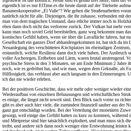
Irgendwie ist das komisch. Heute sind es genau drei Jahre, dass der
eigentlich ist es nur ElTime.es die heute damit auf der Titelseite au
Bananenkooperative „El Valle“? Wie gehen die Straßenarbeiten voran? In
natürlich nicht für alle. Diejenigen, die ihr zuhause, verbunden mit
man von dem tragischen Umstand, dass etliche immer noch in Holzhäus
eben dann doch nicht das verlorene zurück. Der Vulkan hat mehr vern
kann man noch soviel Geld bereitstellen, ganz weg bekommt man das n
komisches Gefühl haben, wenn sie über die Lavafläche fahren, hat m
Gesellschaft ein ganzes Dorf abhandengekommen ist, hat sich da im L
Neuanlegung des verschütteten Kirchplatzes im ehemaligen Zentrum, be
erstaunlich, welche Resilienz dann doch viele haben. Der Ausbruch se
voller Ascheregen, Erdbeben und Lärm, waren brutal anstrengend. V
psychische Stress in den 3 Monaten, sie am Ende Minimum 2 Jahre ihr
noch, wie es gedröhnt hat, und wie man, wegen dem Geknalle, als Fami
Hilflosigkeit, das verblasst aber auch langsam in den Erinnerungen. 
ich das nie wieder erleben.
Bei der positiven Geschichte, dass wir mehr oder weniger wieder eine
Wiederaufbau von einzelnen Behausungen und wirtschaftlichen Strukt
es einige, die längst nicht soweit sind. Den Blick nach vorne zu rich
gibt es aber auch hier viele, die zumindest finanziell sauber aus de
ganz gut entschädigt worden. Bei der Verteilung der monetären Zuwend
gesorgt, weil einige das Gefühl hatten zu kurz zu kommen, während 
und Mietpreise sind hier tatsächlich explodiert, und man muss sich di
treibt, und andere sich dann noch weniger eine Erstwohnung leisten k