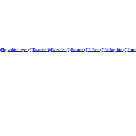
)
Flugverbindungen
(6)
Tazacorte
(6)
Fallzahlen
(6)
Bananen
(5)
El Paso
(5)
Risikogebiet
(5)
Feuer