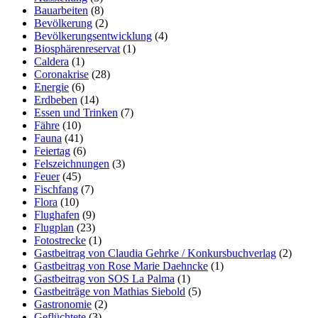
Bauarbeiten
(8)
Bevölkerung
(2)
Bevölkerungsentwicklung
(4)
Biosphärenreservat
(1)
Caldera
(1)
Coronakrise
(28)
Energie
(6)
Erdbeben
(14)
Essen und Trinken
(7)
Fähre
(10)
Fauna
(41)
Feiertag
(6)
Felszeichnungen
(3)
Feuer
(45)
Fischfang
(7)
Flora
(10)
Flughafen
(9)
Flugplan
(23)
Fotostrecke
(1)
Gastbeitrag von Claudia Gehrke / Konkursbuchverlag
(2)
Gastbeitrag von Rose Marie Daehncke
(1)
Gastbeitrag von SOS La Palma
(1)
Gastbeiträge von Mathias Siebold
(5)
Gastronomie
(2)
Geflüchtete
(3)