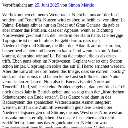
Veröffentlicht am
25. Juni 2025
von
Simon Märkle
Wir bekommen ein neues Wetterradar. Nicht bei uns auf der Insel,
sondern auf Teneriffa. Nutzen wird es aber, so heißt es, vor allem La
Palma. Bislang gibt es nur ein Radar auf Gran Canaria, da gab es
aber immer das Problem, dass der Apparat, wenn er Richtung
Nordwesten geschaut hat, den Teide in der Bahn hatte. Die bergige
Topografie ist da nicht ohne. Es geht darum, dass man
Niederschläge und Stürme, die über den Atlantik auf uns zurollen,
besser beobachten und bewerten kann. Und wenn es vom Atlantik
kommt, dann sind wir auf La Palma diejenigen, die es als erstes
trifft. Eben ganz oben im Nordwesten. Geplant war so eine Station
schon länger. Ursprünglich sollte das auf El Hierro errichtet werden.
Aber die Einwohner dort haben das Image, dass sie extrem „bockig“
sind, nicht umsonst, und hatten keine Lust sich Ihre schöne Natur
verunstalten zu lassen. Nun also in Buenavista del Norte auf
Teneriffa. Und, sollte es keine Probleme geben, dann würde das Teil
noch dieses Jahr in Betrieb gehen und so sagt man der „historischen
Schattenzone ein Ende setzen“. Das Ganze wird dann in das
Radarsystem des spanischen Wetterdienstes Aemet integriert
werden, und für die Zukunft wesentlich genauere Daten über
Niederschlagsmengen und Stürme, die aus West oder Nordwest auf
uns zukommen, ermöglichen. Da unsere Insel eben auch recht
zerklüftet ist, kann uns das zugutekommen. Nicht nur was
Landwirtschaft betrifft, auch was die touristischen Aktivitäten