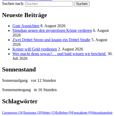
Suchen nach:
Neueste Beiträge
Gute Aussichten
8. August 2026
Simultan gegen den mysteriösen König verlieren
6. August
2026
Zwei Drittel Strom und knapp ein Drittel Straße
5. August
2026
Keiner will Geld verdienen
2. August 2026
Wer macht denn sowas?… und bald wissen wir bescheid.
30.
Juli 2026
Sonnenstand
Sonnenaufgang
vor 12 Stunden
Sonnenuntergang
in 16 Stunden
Schlagwörter
Coronavirus
(24)
Tourismus
(20)
Wetter
(15)
Erdbeben
(9)
Fuencaliente
(9)
Wasserknappheit