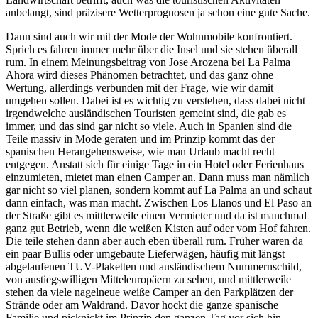
anbelangt, sind präzisere Wetterprognosen ja schon eine gute Sache.
Dann sind auch wir mit der Mode der Wohnmobile konfrontiert.
Sprich es fahren immer mehr über die Insel und sie stehen überall
rum. In einem Meinungsbeitrag von Jose Arozena bei La Palma
Ahora wird dieses Phänomen betrachtet, und das ganz ohne
Wertung, allerdings verbunden mit der Frage, wie wir damit
umgehen sollen. Dabei ist es wichtig zu verstehen, dass dabei nicht
irgendwelche ausländischen Touristen gemeint sind, die gab es
immer, und das sind gar nicht so viele. Auch in Spanien sind die
Teile massiv in Mode geraten und im Prinzip kommt das der
spanischen Herangehensweise, wie man Urlaub macht recht
entgegen. Anstatt sich für einige Tage in ein Hotel oder Ferienhaus
einzumieten, mietet man einen Camper an. Dann muss man nämlich
gar nicht so viel planen, sondern kommt auf La Palma an und schaut
dann einfach, was man macht. Zwischen Los Llanos und El Paso an
der Straße gibt es mittlerweile einen Vermieter und da ist manchmal
ganz gut Betrieb, wenn die weißen Kisten auf oder vom Hof fahren.
Die teile stehen dann aber auch eben überall rum. Früher waren da
ein paar Bullis oder umgebaute Lieferwägen, häufig mit längst
abgelaufenen TUV-Plaketten und ausländischem Nummernschild,
von austiegswilligen Mitteleuropäern zu sehen, und mittlerweile
stehen da viele nagelneue weiße Camper an den Parkplätzen der
Strände oder am Waldrand. Davor hockt die ganze spanische
Familie und picknickt im Prinzip den ganzen Tag vor sich hin.