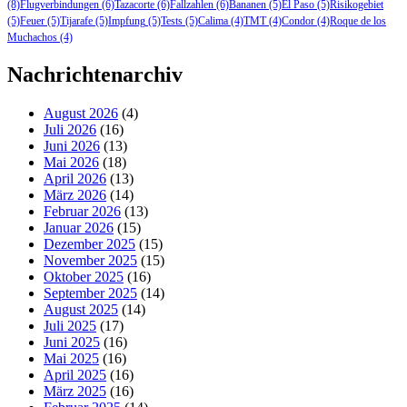
(8)
Flugverbindungen
(6)
Tazacorte
(6)
Fallzahlen
(6)
Bananen
(5)
El Paso
(5)
Risikogebiet
(5)
Feuer
(5)
Tijarafe
(5)
Impfung
(5)
Tests
(5)
Calima
(4)
TMT
(4)
Condor
(4)
Roque de los
Muchachos
(4)
Nachrichtenarchiv
August 2026
(4)
Juli 2026
(16)
Juni 2026
(13)
Mai 2026
(18)
April 2026
(13)
März 2026
(14)
Februar 2026
(13)
Januar 2026
(15)
Dezember 2025
(15)
November 2025
(15)
Oktober 2025
(16)
September 2025
(14)
August 2025
(14)
Juli 2025
(17)
Juni 2025
(16)
Mai 2025
(16)
April 2025
(16)
März 2025
(16)