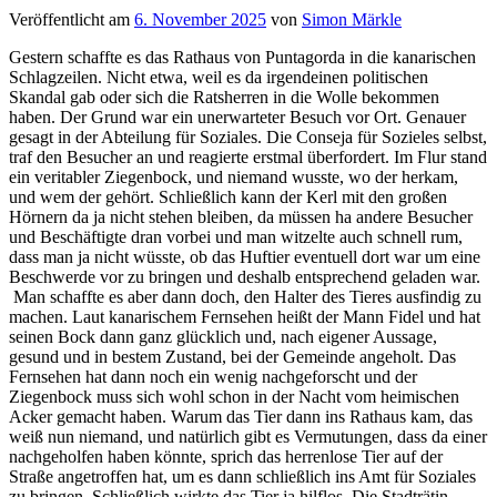
Veröffentlicht am
6. November 2025
von
Simon Märkle
Gestern schaffte es das Rathaus von Puntagorda in die kanarischen
Schlagzeilen. Nicht etwa, weil es da irgendeinen politischen
Skandal gab oder sich die Ratsherren in die Wolle bekommen
haben. Der Grund war ein unerwarteter Besuch vor Ort. Genauer
gesagt in der Abteilung für Soziales. Die Conseja für Sozieles selbst,
traf den Besucher an und reagierte erstmal überfordert. Im Flur stand
ein veritabler Ziegenbock, und niemand wusste, wo der herkam,
und wem der gehört. Schließlich kann der Kerl mit den großen
Hörnern da ja nicht stehen bleiben, da müssen ha andere Besucher
und Beschäftigte dran vorbei und man witzelte auch schnell rum,
dass man ja nicht wüsste, ob das Huftier eventuell dort war um eine
Beschwerde vor zu bringen und deshalb entsprechend geladen war.
Man schaffte es aber dann doch, den Halter des Tieres ausfindig zu
machen. Laut kanarischem Fernsehen heißt der Mann Fidel und hat
seinen Bock dann ganz glücklich und, nach eigener Aussage,
gesund und in bestem Zustand, bei der Gemeinde angeholt. Das
Fernsehen hat dann noch ein wenig nachgeforscht und der
Ziegenbock muss sich wohl schon in der Nacht vom heimischen
Acker gemacht haben. Warum das Tier dann ins Rathaus kam, das
weiß nun niemand, und natürlich gibt es Vermutungen, dass da einer
nachgeholfen haben könnte, sprich das herrenlose Tier auf der
Straße angetroffen hat, um es dann schließlich ins Amt für Soziales
zu bringen. Schließlich wirkte das Tier ja hilflos. Die Stadträtin