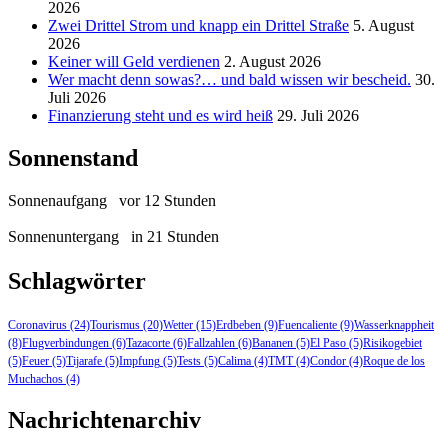
2026
Zwei Drittel Strom und knapp ein Drittel Straße
5. August
2026
Keiner will Geld verdienen
2. August 2026
Wer macht denn sowas?… und bald wissen wir bescheid.
30.
Juli 2026
Finanzierung steht und es wird heiß
29. Juli 2026
Sonnenstand
Sonnenaufgang
vor 12 Stunden
Sonnenuntergang
in 21 Stunden
Schlagwörter
Coronavirus
(24)
Tourismus
(20)
Wetter
(15)
Erdbeben
(9)
Fuencaliente
(9)
Wasserknappheit
(8)
Flugverbindungen
(6)
Tazacorte
(6)
Fallzahlen
(6)
Bananen
(5)
El Paso
(5)
Risikogebiet
(5)
Feuer
(5)
Tijarafe
(5)
Impfung
(5)
Tests
(5)
Calima
(4)
TMT
(4)
Condor
(4)
Roque de los
Muchachos
(4)
Nachrichtenarchiv