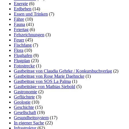
Energie
(6)
Erdbeben
(14)
Essen und Trinken
(7)
Fähre
(10)
Fauna
(41)
Feiertag
(6)
Felszeichnungen
(3)
Feuer
(45)
Fischfang
(7)
Flora
(10)
Flughafen
(9)
Flugplan
(23)
Fotostrecke
(1)
Gastbeitrag von Claudia Gehrke / Konkursbuchverlag
(2)
Gastbeitrag von Rose Marie Daehncke
(1)
Gastbeitrag von SOS La Palma
(1)
Gastbeiträge von Mathias Siebold
(5)
Gastronomie
(2)
Geflüchtete
(3)
Geologie
(10)
Geschichte
(15)
Gesellschaft
(19)
Gesundheitssystem
(17)
In eigener Sache
(22)
Infrastruktur
(62)