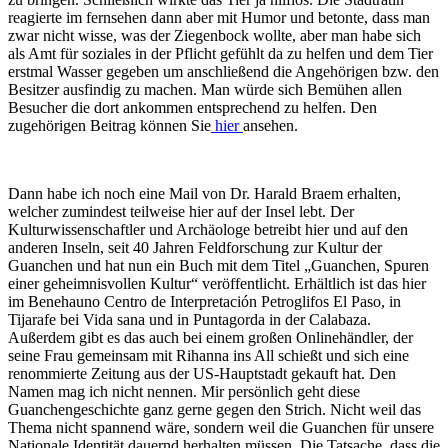
reagierte im fernsehen dann aber mit Humor und betonte, dass man
zwar nicht wisse, was der Ziegenbock wollte, aber man habe sich
als Amt für soziales in der Pflicht gefühlt da zu helfen und dem Tier
erstmal Wasser gegeben um anschließend die Angehörigen bzw. den
Besitzer ausfindig zu machen. Man würde sich Bemühen allen
Besucher die dort ankommen entsprechend zu helfen. Den
zugehörigen Beitrag können Sie
hier
ansehen.
Dann habe ich noch eine Mail von Dr. Harald Braem erhalten,
welcher zumindest teilweise hier auf der Insel lebt. Der
Kulturwissenschaftler und Archäologe betreibt hier und auf den
anderen Inseln, seit 40 Jahren Feldforschung zur Kultur der
Guanchen und hat nun ein Buch mit dem Titel „Guanchen, Spuren
einer geheimnisvollen Kultur“ veröffentlicht. Erhältlich ist das hier
im Benehauno Centro de Interpretación Petroglifos El Paso, in
Tijarafe bei Vida sana und in Puntagorda in der Calabaza.
Außerdem gibt es das auch bei einem großen Onlinehändler, der
seine Frau gemeinsam mit Rihanna ins All schießt und sich eine
renommierte Zeitung aus der US-Hauptstadt gekauft hat. Den
Namen mag ich nicht nennen. Mir persönlich geht diese
Guanchengeschichte ganz gerne gegen den Strich. Nicht weil das
Thema nicht spannend wäre, sondern weil die Guanchen für unsere
Nationale Identität dauernd herhalten müssen. Die Tatsache, dass die